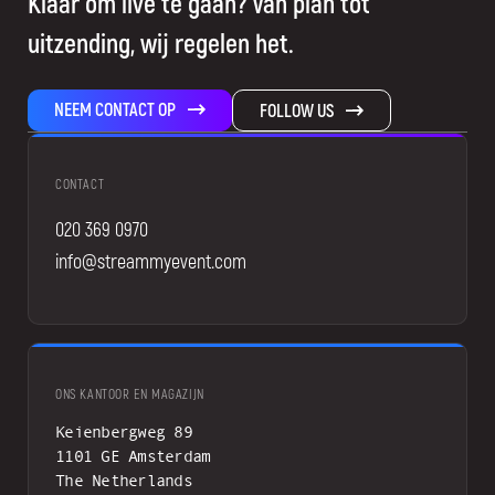
Klaar om live te gaan? Van plan tot
uitzending, wij regelen het.
NEEM CONTACT OP
FOLLOW US
CONTACT
020 369 0970
info@streammyevent.com
ONS KANTOOR EN MAGAZIJN
Keienbergweg 89
1101 GE Amsterdam
The Netherlands