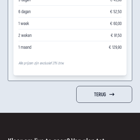
6 dagen
€ 52,50
1 week
€ 60,00
2 weken
€ 91,50
1 maand
€ 129,90
Alle prijzen zijn exclusief 21% btw.
TERUG