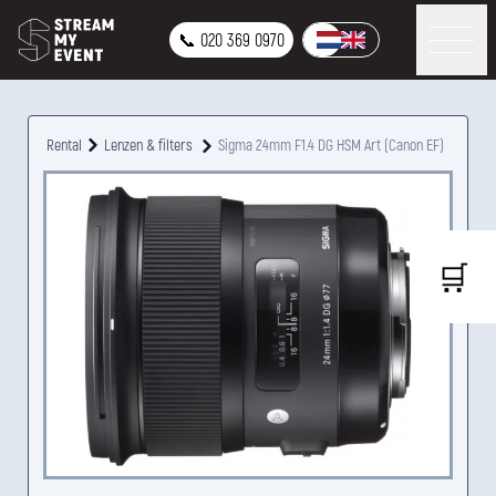
📞 020 369 0970
Rental
Lenzen & filters
Sigma 24mm F1.4 DG HSM Art (Canon EF)
🛒