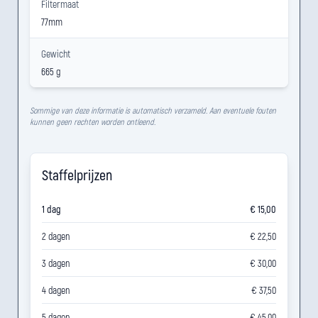
Filtermaat
77mm
Gewicht
665 g
Sommige van deze informatie is automatisch verzameld. Aan eventuele fouten
kunnen geen rechten worden ontleend.
Staffelprijzen
1 dag
€ 15,00
2 dagen
€ 22,50
3 dagen
€ 30,00
4 dagen
€ 37,50
5 dagen
€ 45,00