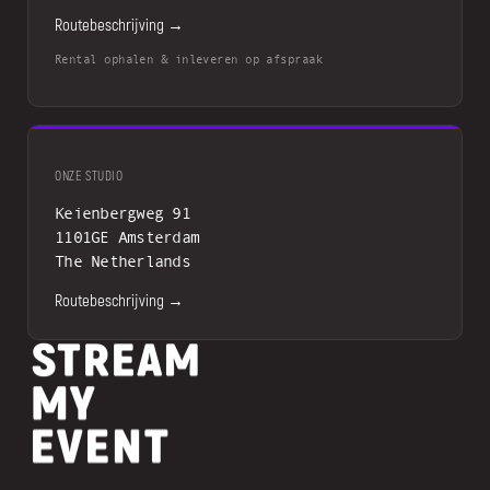
Routebeschrijving →
Rental ophalen & inleveren op afspraak
ONZE STUDIO
Keienbergweg 91
1101GE Amsterdam
The Netherlands
Routebeschrijving →