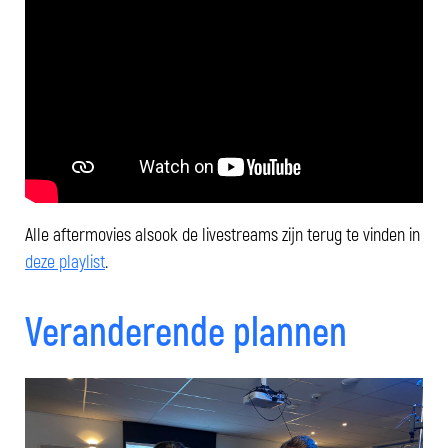
Alle aftermovies alsook de livestreams zijn terug te vinden in
deze playlist
.
Veranderende plannen