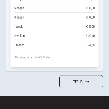
5 dagen
€ 12,00
6 dagen
€ 14,00
1 week
€ 16,00
2 weken
€ 24,40
1 maand
€ 34,64
Alle prijzen zijn exclusief 21% btw.
TERUG