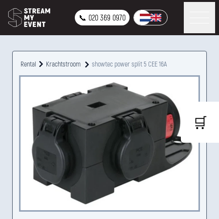
📞 020 369 0970
Rental
Krachtstroom
showtec power split 5 CEE 16A
🛒