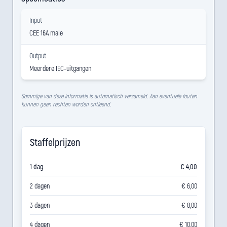
Input
CEE 16A male
Output
Meerdere IEC-uitgangen
Sommige van deze informatie is automatisch verzameld. Aan eventuele fouten
kunnen geen rechten worden ontleend.
Staffelprijzen
1 dag
€ 4,00
2 dagen
€ 6,00
3 dagen
€ 8,00
4 dagen
€ 10,00