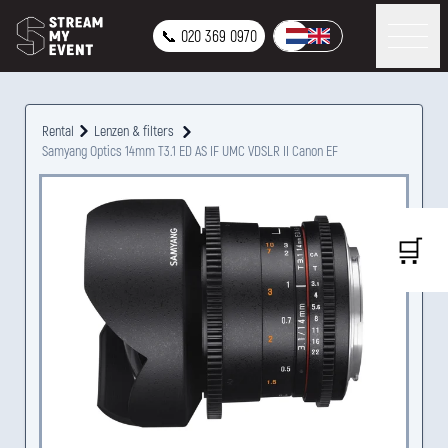
📞 020 369 0970
Rental
Lenzen & filters
Samyang Optics 14mm T3.1 ED AS IF UMC VDSLR II Canon EF
🛒