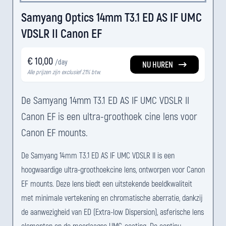
Samyang Optics 14mm T3.1 ED AS IF UMC
VDSLR II Canon EF
€ 10,00
/day
NU HUREN
Alle prijzen zijn exclusief 21% btw.
De Samyang 14mm T3.1 ED AS IF UMC VDSLR II
Canon EF is een ultra-groothoek cine lens voor
Canon EF mounts.
De Samyang 14mm T3.1 ED AS IF UMC VDSLR II is een
hoogwaardige ultra-groothoekcine lens, ontworpen voor Canon
EF mounts. Deze lens biedt een uitstekende beeldkwaliteit
met minimale vertekening en chromatische aberratie, dankzij
de aanwezigheid van ED (Extra-low Dispersion), asferische lens
elementen en de meerlaagse UMC-coating. De continu