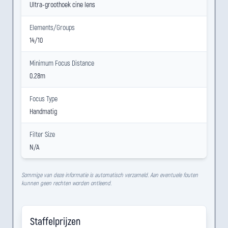
Ultra-groothoek cine lens
Elements/Groups
14/10
Minimum Focus Distance
0.28m
Focus Type
Handmatig
Filter Size
N/A
Sommige van deze informatie is automatisch verzameld. Aan eventuele fouten
kunnen geen rechten worden ontleend.
Staffelprijzen