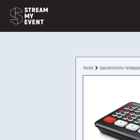
Rental
Specialistische randappa