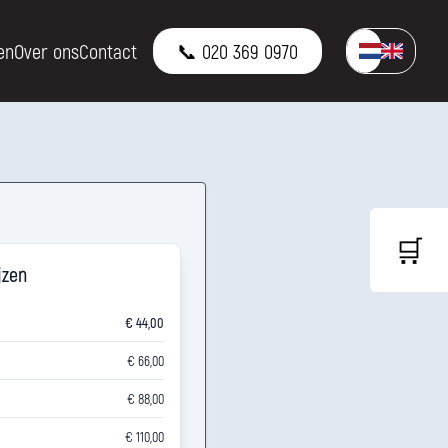
en
Over ons
Contact
📞 020 369 0970
🛒
jzen
€ 44,00
€ 66,00
€ 88,00
€ 110,00