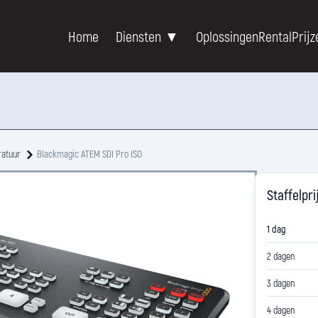
Home
Diensten ▼
Oplossingen
Rental
Prijz
ratuur
Blackmagic ATEM SDI Pro ISO
Staffelpri
1 dag
2 dagen
3 dagen
4 dagen