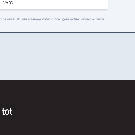
12V DC
isch verzameld. Aan eventuele fouten kunnen geen rechten worden ontleend.
 tot