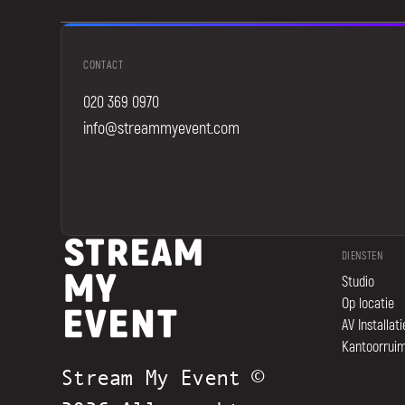
CONTACT
020 369 0970
info@streammyevent.com
DIENSTEN
Studio
Op locatie
AV Installati
Kantoorrui
Stream My Event ©