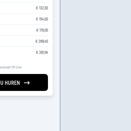
€ 132,00
€ 154,00
€ 176,00
€ 268,40
€ 381,04
 exclusief 21% btw.
U HUREN