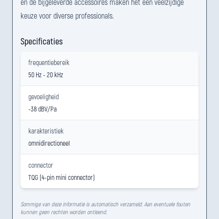
en de bijgeleverde accessoires maken het een veelzijdige
keuze voor diverse professionals.
Specificaties
frequentiebereik
50 Hz - 20 kHz
gevoeligheid
-38 dBV/Pa
karakteristiek
omnidirectioneel
connector
TQG (4-pin mini connector)
Sommige van deze informatie is automatisch verzameld. Aan eventuele fouten
kunnen geen rechten worden ontleend.