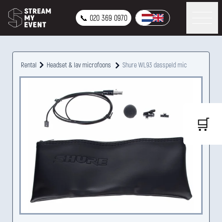
📞 020 369 0970
Rental
Headset & lav microfoons
Shure WL93 dasspeld mic
🛒