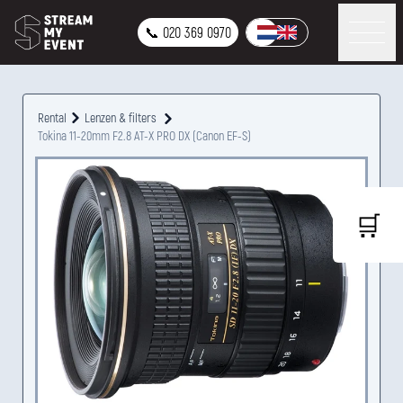
📞 020 369 0970
Rental
Lenzen & filters
Tokina 11-20mm F2.8 AT-X PRO DX (Canon EF-S)
🛒