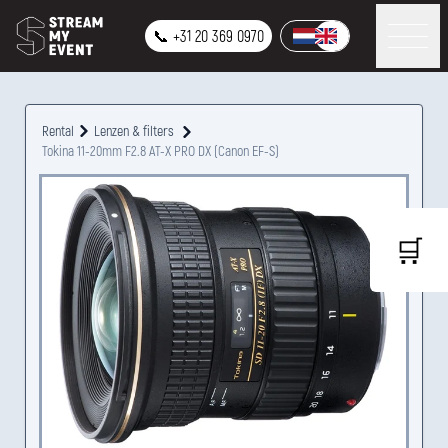
📞 +31 20 369 0970
Rental
Lenzen & filters
Tokina 11-20mm F2.8 AT-X PRO DX (Canon EF-S)
🛒