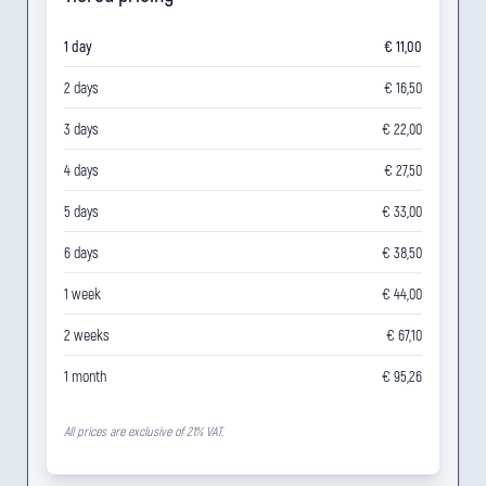
1 day
€ 11,00
2 days
€ 16,50
3 days
€ 22,00
4 days
€ 27,50
5 days
€ 33,00
6 days
€ 38,50
1 week
€ 44,00
2 weeks
€ 67,10
1 month
€ 95,26
All prices are exclusive of 21% VAT.