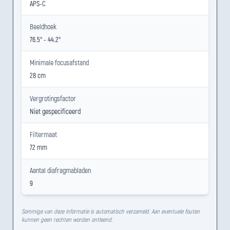
APS-C
Beeldhoek
76.5° - 44.2°
Minimale focusafstand
28 cm
Vergrotingsfactor
Niet gespecificeerd
Filtermaat
72 mm
Aantal diafragmabladen
9
Sommige van deze informatie is automatisch verzameld. Aan eventuele fouten
kunnen geen rechten worden ontleend.