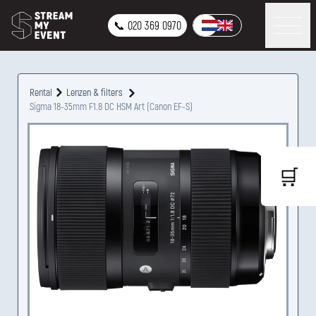
📞 020 369 0970
Rental
Lenzen & filters
Sigma 18-35mm F1.8 DC HSM Art (Canon EF-S)
🛒