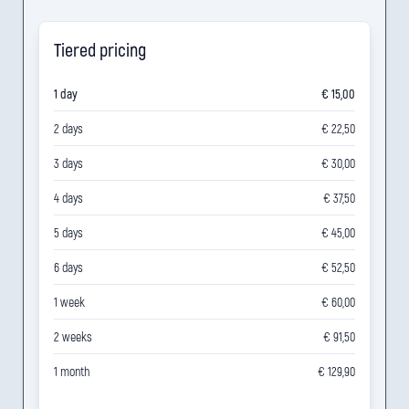
Tiered pricing
1 day
€ 15,00
2 days
€ 22,50
3 days
€ 30,00
4 days
€ 37,50
5 days
€ 45,00
6 days
€ 52,50
1 week
€ 60,00
2 weeks
€ 91,50
1 month
€ 129,90