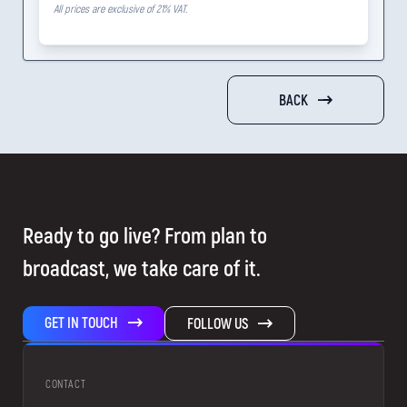
All prices are exclusive of 21% VAT.
BACK
Ready to go live? From plan to
broadcast, we take care of it.
GET IN TOUCH
FOLLOW US
CONTACT