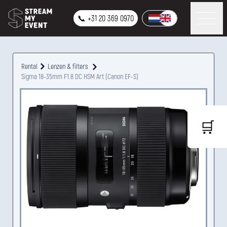
📞 +31 20 369 0970
Rental
Lenzen & filters
Sigma 18-35mm F1.8 DC HSM Art (Canon EF-S)
🛒