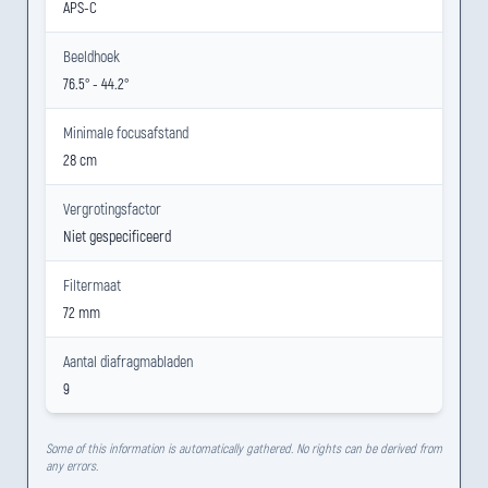
APS-C
Beeldhoek
76.5° - 44.2°
Minimale focusafstand
28 cm
Vergrotingsfactor
Niet gespecificeerd
Filtermaat
72 mm
Aantal diafragmabladen
9
Some of this information is automatically gathered. No rights can be derived from
any errors.