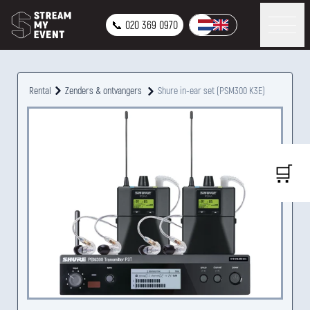
📞 020 369 0970
Rental
Zenders & ontvangers
Shure in-ear set (PSM300 K3E)
🛒