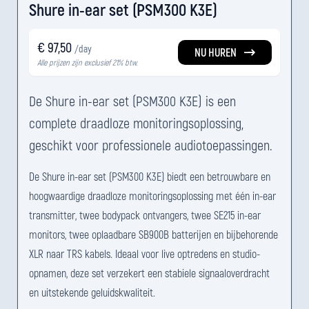
Shure in-ear set (PSM300 K3E)
€ 97,50
/day
NU HUREN
Alle prijzen zijn exclusief 21% btw.
De Shure in-ear set (PSM300 K3E) is een
complete draadloze monitoringsoplossing,
geschikt voor professionele audiotoepassingen.
De Shure in-ear set (PSM300 K3E) biedt een betrouwbare en
hoogwaardige draadloze monitoringsoplossing met één in-ear
transmitter, twee bodypack ontvangers, twee SE215 in-ear
monitors, twee oplaadbare SB900B batterijen en bijbehorende
XLR naar TRS kabels. Ideaal voor live optredens en studio-
opnamen, deze set verzekert een stabiele signaaloverdracht
en uitstekende geluidskwaliteit.