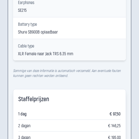
Earphones
SE215
Battery type
Shure SB900B oplaadbaar
Cable type
XLR Female naar Jack TRS 6.35 mm
Sommige van deze informatie is automatisch verzameld. Aan eventuele fouten
kunnen geen rechten worden ontleend.
Staffelprijzen
1 dag
€ 97,50
2 dagen
€ 146,25
3 dagen
€ 195,00