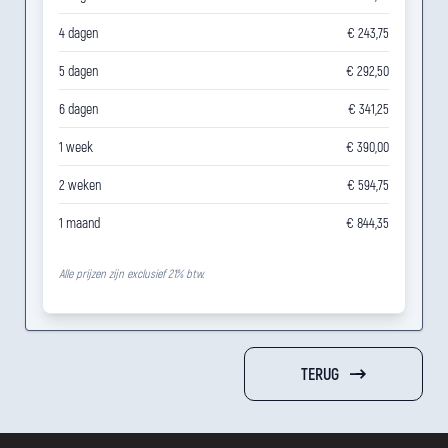
4 dagen
€ 243,75
5 dagen
€ 292,50
6 dagen
€ 341,25
1 week
€ 390,00
2 weken
€ 594,75
1 maand
€ 844,35
Alle prijzen zijn exclusief 21% btw.
TERUG