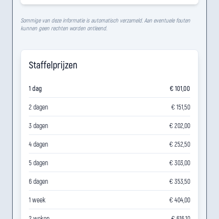
Sommige van deze informatie is automatisch verzameld. Aan eventuele fouten
kunnen geen rechten worden ontleend.
Staffelprijzen
1 dag
€ 101,00
2 dagen
€ 151,50
3 dagen
€ 202,00
4 dagen
€ 252,50
5 dagen
€ 303,00
6 dagen
€ 353,50
1 week
€ 404,00
2 weken
€ 616,10