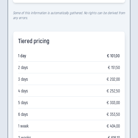
Some of this information is automatically gathered. No rights can be derived from
any errors.
Tiered pricing
1 day
€ 101,00
2 days
€ 151,50
3 days
€ 202,00
4 days
€ 252,50
5 days
€ 303,00
6 days
€ 353,50
1 week
€ 404,00
2 weeks
€ 616,10