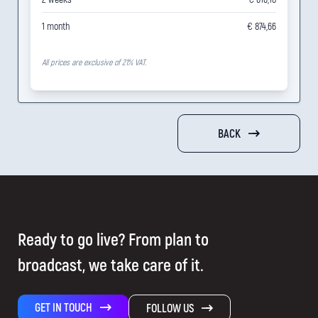
1 month
€ 874,66
All prices are exclusive of 21% VAT.
BACK
Ready to go live? From plan to
broadcast, we take care of it.
GET IN TOUCH
FOLLOW US