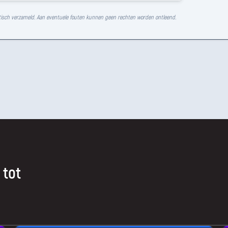
isch verzameld. Aan eventuele fouten kunnen geen rechten worden ontleend.
 tot