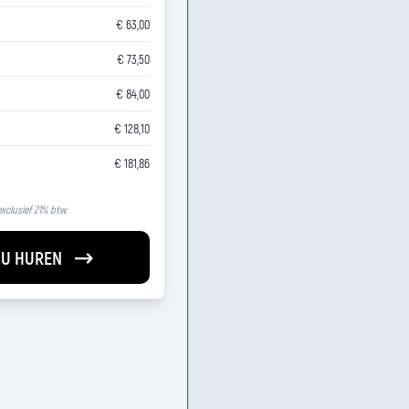
€ 63,00
€ 73,50
€ 84,00
€ 128,10
€ 181,86
 exclusief 21% btw.
U HUREN