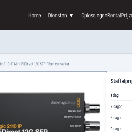
Home
Diensten ▼
Oplossingen
Rental
Prijz
c 2110 IP Mini BiDirect 12G SFP Fiber converter
Staffelpri
1 dag
2 dagen
3 dagen
4 dagen