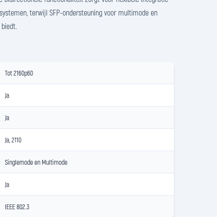
 systemen, terwijl SFP-ondersteuning voor multimode en
 biedt.
Tot 2160p60
Ja
Ja
Ja, 2110
Singlemode en Multimode
Ja
IEEE 802.3