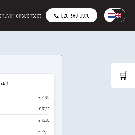
en
Over ons
Contact
📞 020 369 0970
🛒
jzen
€ 21,00
€ 31,50
€ 42,00
€ 52,50