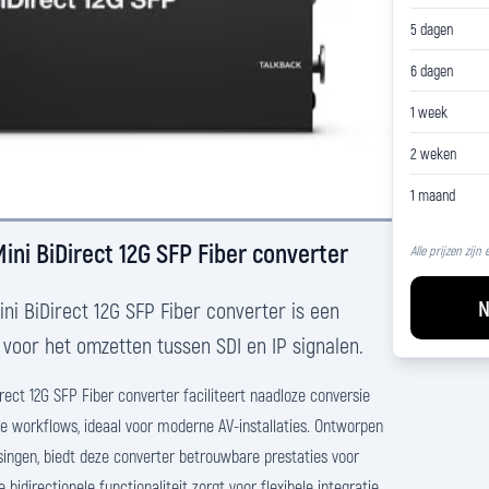
5 dagen
6 dagen
1 week
2 weken
1 maand
ini BiDirect 12G SFP Fiber converter
Alle prijzen zijn
N
ni BiDirect 12G SFP Fiber converter is een
voor het omzetten tussen SDI en IP signalen.
rect 12G SFP Fiber converter faciliteert naadloze conversie
e workflows, ideaal voor moderne AV-installaties. Ontworpen
ingen, biedt deze converter betrouwbare prestaties voor
idirectionele functionaliteit zorgt voor flexibele integratie