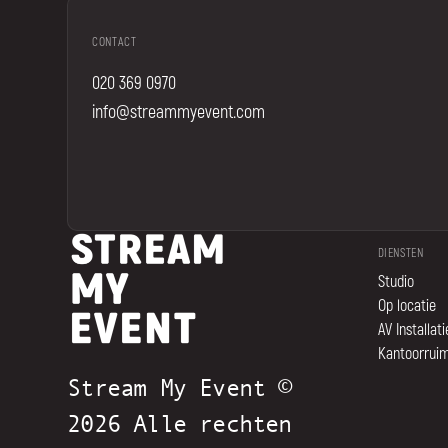
CONTACT
020 369 0970
info@streammyevent.com
DIENSTEN
Studio
Op locatie
AV Installati
Kantoorrui
Stream My Event ©
2026 Alle rechten