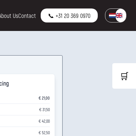
About Us
Contact
📞 +31 20 369 0970
🛒
icing
€ 21,00
€ 31,50
€ 42,00
€ 52,50