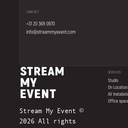
CONTACT
+31 20 369 0970
info@streammyevent.com
SERVICES
Studio
On Location
AV Installat
Office space
Stream My Event ©
2026 All rights