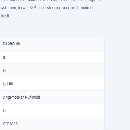
 systemen, terwijl SFP-ondersteuning voor multimode en
 biedt.
Tot 2160p60
Ja
Ja
Ja, 2110
Singlemode en Multimode
Ja
IEEE 802.3