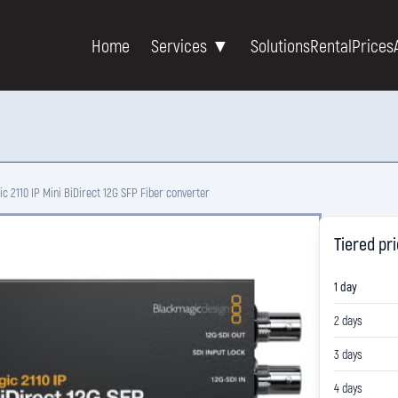
Home
Services ▼
Solutions
Rental
Prices
c 2110 IP Mini BiDirect 12G SFP Fiber converter
Tiered pr
1 day
2 days
3 days
4 days