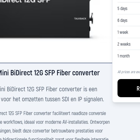
5 days
6 days
1 week
2 weeks
1 month
ini BiDirect 12G SFP Fiber converter
All prices are ex
R
ni BiDirect 12G SFP Fiber converter is een
voor het omzetten tussen SDI en IP signalen.
rect 12G SFP Fiber converter faciliteert naadloze conversie
e workflows, ideaal voor moderne AV-installaties. Ontworpen
ingen, biedt deze converter betrouwbare prestaties voor
idirectionele functionaliteit zorgt voor flexibele integratie