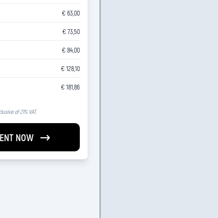
€ 63,00
€ 73,50
€ 84,00
€ 128,10
€ 181,86
clusive of 21% VAT.
ENT NOW