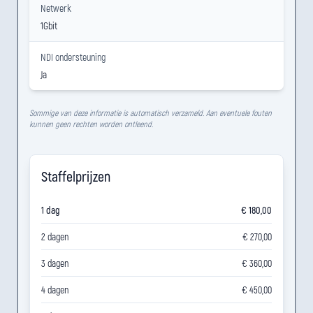
Netwerk
1Gbit
NDI ondersteuning
Ja
Sommige van deze informatie is automatisch verzameld. Aan eventuele fouten
kunnen geen rechten worden ontleend.
Staffelprijzen
1 dag
€ 180,00
2 dagen
€ 270,00
3 dagen
€ 360,00
4 dagen
€ 450,00