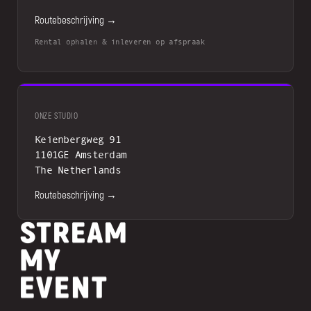
Routebeschrijving →
Rental ophalen & inleveren op afspraak
ONZE STUDIO
Keienbergweg 91
1101GE Amsterdam
The Netherlands
Routebeschrijving →