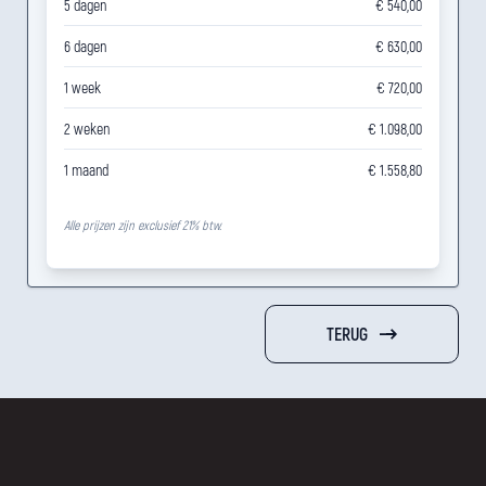
5 dagen
€ 540,00
6 dagen
€ 630,00
1 week
€ 720,00
2 weken
€ 1.098,00
1 maand
€ 1.558,80
Alle prijzen zijn exclusief 21% btw.
TERUG