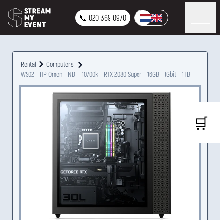
📞 020 369 0970
Rental
Computers
WS02 - HP Omen - NDI - 10700k - RTX 2080 Super - 16GB - 1Gbit - 1TB
🛒