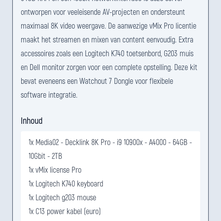
ontworpen voor veeleisende AV-projecten en ondersteunt
maximaal 8K video weergave. De aanwezige vMix Pro licentie
maakt het streamen en mixen van content eenvoudig. Extra
accessoires zoals een Logitech K740 toetsenbord, G203 muis
en Dell monitor zorgen voor een complete opstelling. Deze kit
bevat eveneens een Watchout 7 Dongle voor flexibele
software integratie.
Inhoud
1x Media02 - Decklink 8K Pro - i9 10900x - A4000 - 64GB -
10Gbit - 2TB
1x vMix license Pro
1x Logitech K740 keyboard
1x Logitech g203 mouse
1x C13 power kabel (euro)