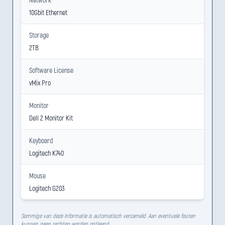
10Gbit Ethernet
Storage
2TB
Software License
vMix Pro
Monitor
Dell 2 Monitor Kit
Keyboard
Logitech K740
Mouse
Logitech G203
Sommige van deze informatie is automatisch verzameld. Aan eventuele fouten
kunnen geen rechten worden ontleend.