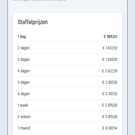
Staffelprijzen
1 dag
€ 969,00
2 dagen
€ 1.453,50
3 dagen
€ 1.938,00
4 dagen
€ 2.422,50
5 dagen
€ 2.907,00
6 dagen
€ 3.391,50
1 week
€ 3.876,00
2 weken
€ 5.910,90
1 maand
€ 8.391,54