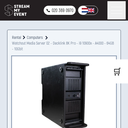
📞 020 369 0970
Rental
Computers
Watchout Media Server 02 - Decklink 8K Pro - i9 10900x - A4000 - 64GB
- 10Gbit
🛒