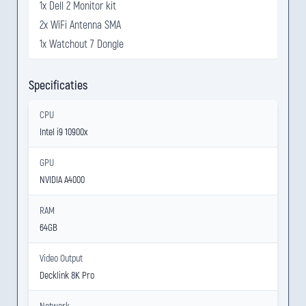
1x Dell 2 Monitor kit
2x WiFi Antenna SMA
1x Watchout 7 Dongle
Specificaties
CPU
Intel i9 10900x
GPU
NVIDIA A4000
RAM
64GB
Video Output
Decklink 8K Pro
Network