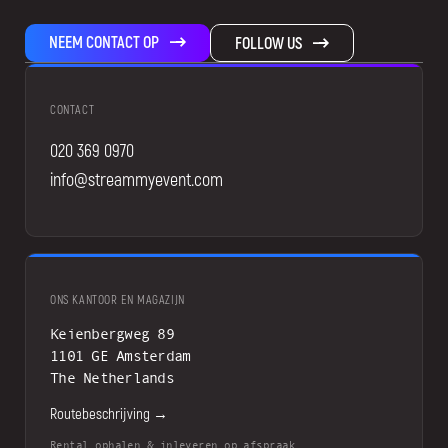
NEEM CONTACT OP
FOLLOW US
CONTACT
020 369 0970
info@streammyevent.com
ONS KANTOOR EN MAGAZIJN
Keienbergweg 89
1101 GE Amsterdam
The Netherlands
Routebeschrijving →
Rental ophalen & inleveren op afspraak