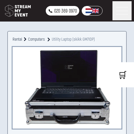
📞 020 369 0970
Rental
Computers
Utility Laptop (skikk GM7IDP)
🛒