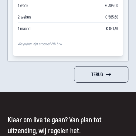
1 week
€ 384,00
2 weken
€ 585,60
1 maand
€ 831,36
Alle prijzen zijn exclusief 21% btw.
TERUG
Klaar om live te gaan? Van plan tot
uitzending, wij regelen het.