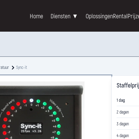
Home
Diensten ▼
Oplossingen
Rental
Prijz
ratuur
Sync-it
Staffelpri
1 dag
2 dagen
3 dagen
4 dagen