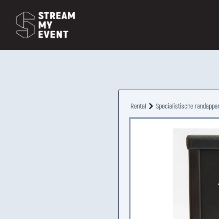
Rental
Specialistische randappa