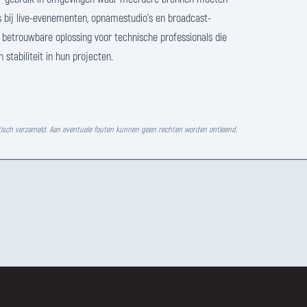
s bij live-evenementen, opnamestudio's en broadcast-
n betrouwbare oplossing voor technische professionals die
 stabiliteit in hun projecten.
isch verzameld. Aan eventuele fouten kunnen geen rechten worden ontleend.