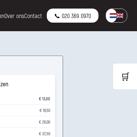
en
Over ons
Contact
📞 020 369 0970
🛒
jzen
€ 13,00
€ 19,50
€ 26,00
€ 32,50