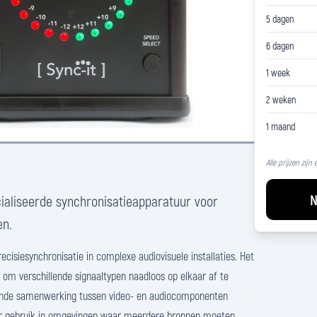
5 dagen
6 dagen
1 week
2 weken
1 maand
Alle prijzen zijn
N
cialiseerde synchronisatieapparatuur voor
en.
ecisiesynchronisatie in complexe audiovisuele installaties. Het
 om verschillende signaaltypen naadloos op elkaar af te
nde samenwerking tussen video- en audiocomponenten
or gebruik in omgevingen waar meerdere bronnen moeten