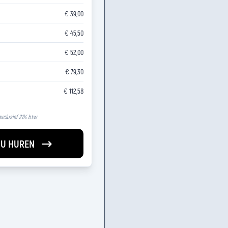
€ 39,00
€ 45,50
€ 52,00
€ 79,30
€ 112,58
 exclusief 21% btw.
U HUREN