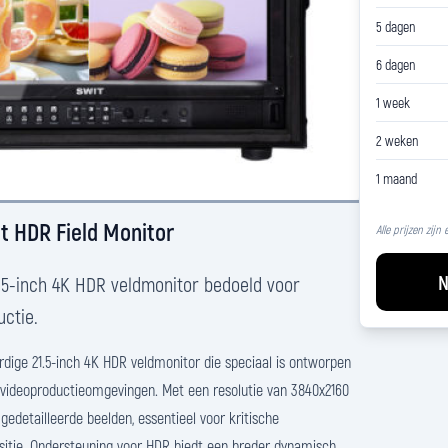
5 dagen
6 dagen
1 week
2 weken
1 maand
t HDR Field Monitor
Alle prijzen zijn
N
1.5-inch 4K HDR veldmonitor bedoeld voor
uctie.
dige 21.5-inch 4K HDR veldmonitor die speciaal is ontworpen
 videoproductieomgevingen. Met een resolutie van 3840x2160
edetailleerde beelden, essentieel voor kritische
sitie. Ondersteuning voor HDR biedt een breder dynamisch