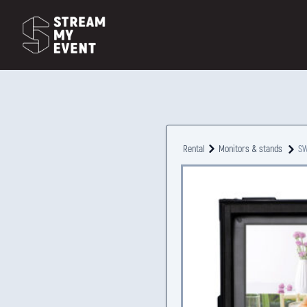
Rental
Monitors & stands
SW