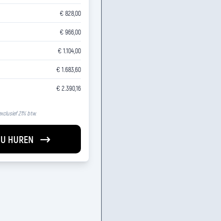
€ 828,00
€ 966,00
€ 1.104,00
€ 1.683,60
€ 2.390,16
 exclusief 21% btw.
U HUREN