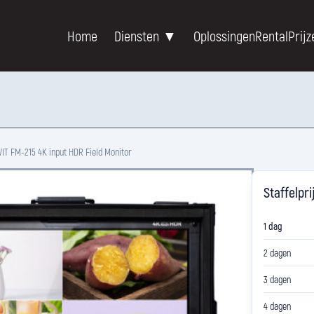
Home
Diensten ▼
Oplossingen
Rental
Prijz
IT FM-215 4K input HDR Field Monitor
Staffelpri
1 dag
2 dagen
3 dagen
4 dagen