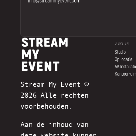
info@streammyevent.com
DIENSTEN
Studio
Op locatie
AV Installati
Kantoorrui
Stream My Event ©
2026 Alle rechten
voorbehouden.
Aan de inhoud van
deze website kunnen