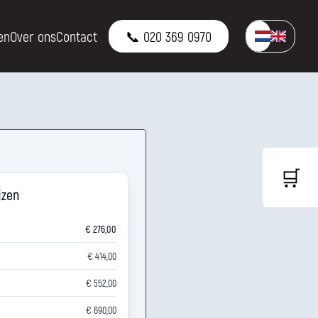
en
Over ons
Contact
📞 020 369 0970
🛒
jzen
€ 276,00
€ 414,00
€ 552,00
€ 690,00