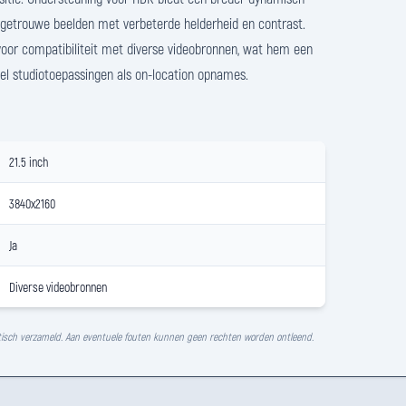
urgetrouwe beelden met verbeterde helderheid en contrast.
 voor compatibiliteit met diverse videobronnen, wat hem een
l studiotoepassingen als on-location opnames.
21.5 inch
3840x2160
Ja
Diverse videobronnen
isch verzameld. Aan eventuele fouten kunnen geen rechten worden ontleend.