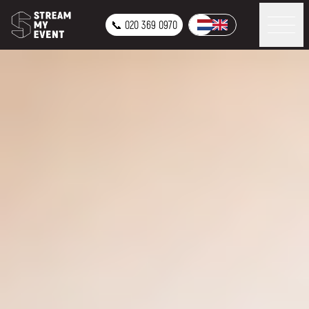
📞 020 369 0970