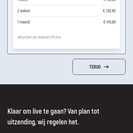
2 weken
€ 292,80
1 maand
€ 415,68
Alle prijzen zijn exclusief 21% btw.
TERUG
Klaar om live te gaan? Van plan tot
uitzending, wij regelen het.