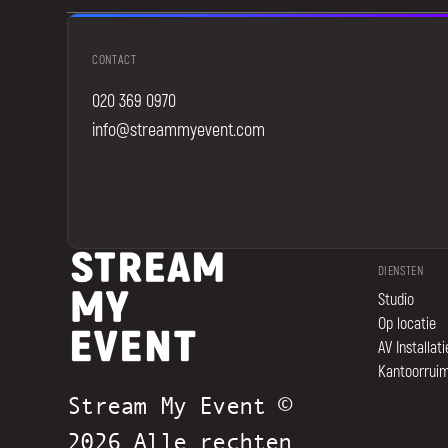
CONTACT
020 369 0970
info@streammyevent.com
DIENSTEN
Studio
Op locatie
AV Installati
Kantoorrui
Stream My Event ©
2026 Alle rechten