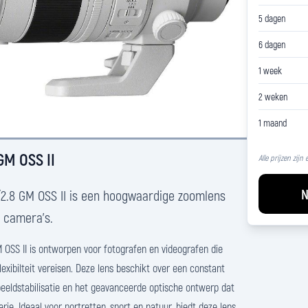
5 dagen
6 dagen
1 week
2 weken
1 maand
GM OSS II
Alle prijzen zijn
N
2.8 GM OSS II is een hoogwaardige zoomlens
 camera's.
OSS II is ontworpen voor fotografen en videografen die
lexibilteit vereisen. Deze lens beschikt over een constant
beeldstabilisatie en het geavanceerde optische ontwerp dat
rie. Ideaal voor portretten, sport en natuur, biedt deze lens