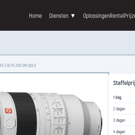
Home
Diensten ▼
Oplossingen
Rental
Prijz
FE 2.8/70-200 GM OSS II
Staffelpri
1 dag
2 dagen
3 dagen
4 dagen