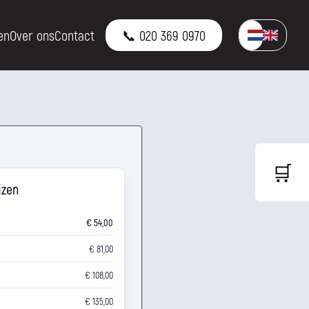
en
Over ons
Contact
📞 020 369 0970
🛒
jzen
€ 54,00
€ 81,00
€ 108,00
€ 135,00