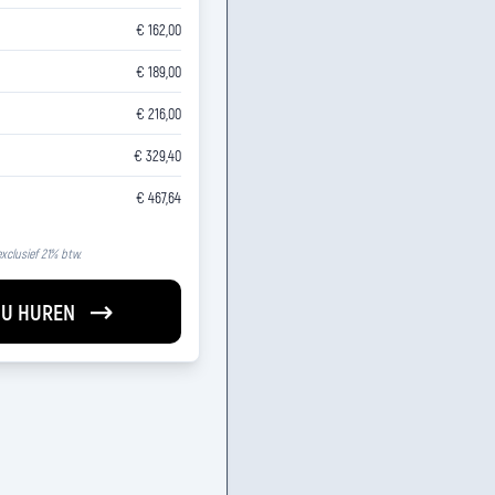
€ 162,00
€ 189,00
€ 216,00
€ 329,40
€ 467,64
 exclusief 21% btw.
U HUREN