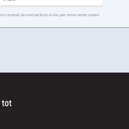
isch verzameld. Aan eventuele fouten kunnen geen rechten worden ontleend.
 tot