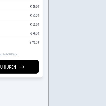
€ 39,00
€ 45,50
€ 52,00
€ 79,30
€ 112,58
 exclusief 21% btw.
U HUREN