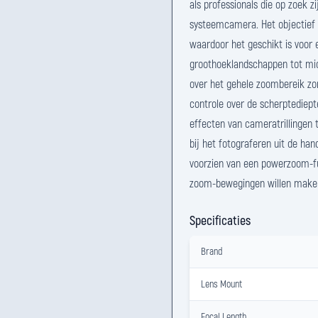
als professionals die op zoek z
systeemcamera. Het objectief 
waardoor het geschikt is voor 
groothoeklandschappen tot mid
over het gehele zoombereik zor
controle over de scherptediept
effecten van cameratrillingen 
bij het fotograferen uit de han
voorzien van een powerzoom-fun
zoom-bewegingen willen make
Specificaties
Brand
Lens Mount
Focal Length