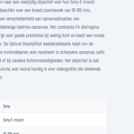
ijn naar een veelzijdig objectief voor hun Sony E-mount
beschikt over een breed zoombereik van 18-105 mm,
een verscheidenheid aan opnamesituaties, van
dellange telefoto-opnames. Het constante F4 diafragma
gt voor goede prestaties bij weinig licht en biedt een mooie
e. De Optical SteadyShot beeldstabilisatie helpt om de
te minimaliseren, wat resulteert in scherpere opnames, zelfs
d of bij zwakke lichtomstandigheden. Het objectief is ook
ctie, wat vooral handig is voor videografen die vloeiende
n.
Sony
Sony E-mount
18-105 mm