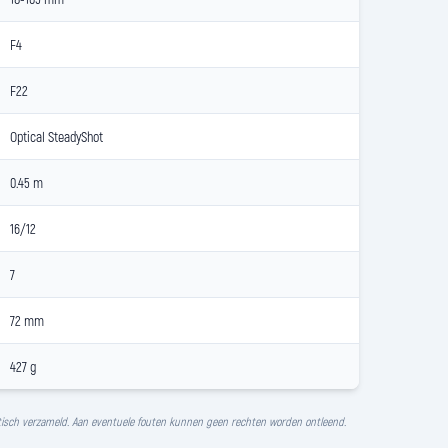
F4
F22
Optical SteadyShot
0.45 m
16/12
7
72 mm
427 g
isch verzameld. Aan eventuele fouten kunnen geen rechten worden ontleend.