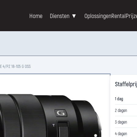
Home
Diensten ▼
Oplossingen
Rental
Prijz
 E 4/PZ 18-105 G OSS
Staffelpri
1 dag
2 dagen
3 dagen
4 dagen