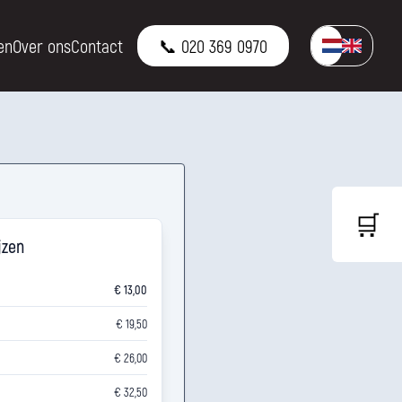
en
Over ons
Contact
📞 020 369 0970
🛒
jzen
€ 13,00
€ 19,50
€ 26,00
€ 32,50