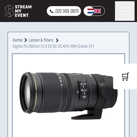
📞 020 369 0970
Rental
Lenzen & filters
Sigma 70-200mm F2.8 EX DG OS APO HSM (Canon EF)
🛒