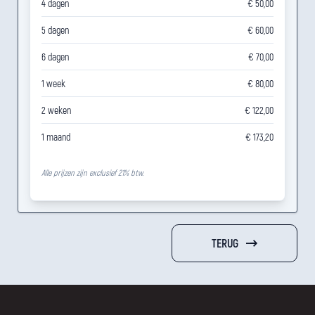
4 dagen
€ 50,00
5 dagen
€ 60,00
6 dagen
€ 70,00
1 week
€ 80,00
2 weken
€ 122,00
1 maand
€ 173,20
Alle prijzen zijn exclusief 21% btw.
TERUG