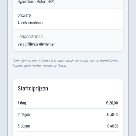
Hyper Sonic Motor (HSM)
Ontwerp
Apochromatisch
Lensconstructie
Verschillende elementen
Sommige van deze informatie is automatisch verzameld. Aan eventuele fouten
kunnen geen rechten worden ontleend.
Staffelprijzen
1 dag
€ 20,00
2 dagen
€ 30,00
3 dagen
€ 40,00