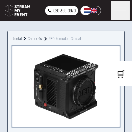
📞 020 369 0970
Rental
Camera's
RED Komodo - Gimbal
🛒