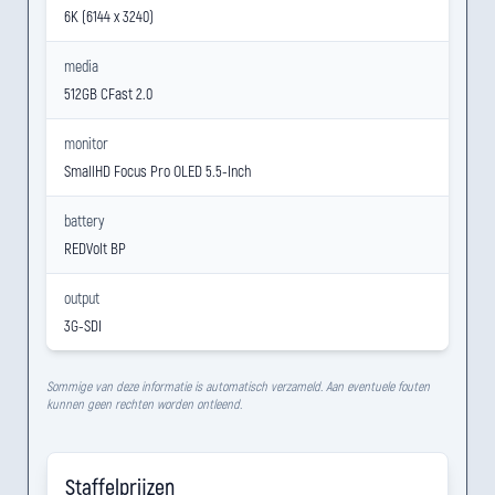
6K (6144 x 3240)
media
512GB CFast 2.0
monitor
SmallHD Focus Pro OLED 5.5-Inch
battery
REDVolt BP
output
3G-SDI
Sommige van deze informatie is automatisch verzameld. Aan eventuele fouten
kunnen geen rechten worden ontleend.
Staffelprijzen