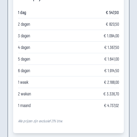
1 dag
€ 547,00
2 dagen
€ 820,50
3 dagen
€ 1.094,00
4 dagen
€ 1.367,50
5 dagen
€ 1.641,00
6 dagen
€ 1.914,50
1 week
€ 2.188,00
2 weken
€ 3.336,70
1 maand
€ 4.737,02
Alle prijzen zijn exclusief 21% btw.