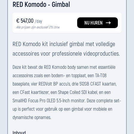
RED Komodo - Gimbal
€ 547,00
/day
NU HUREN
Alle prijzen zijn exclusief 21% btw.
RED Komodo kit inclusief gimbal met volledige
accessoires voor professionele videoproducties.
Deze kit bevat de RED Komodo body samen met essentiële
accessoires zoals een bodem- en topplaat, een TA-T08
baseplate, vier REDVolt BP accu's, drie 512GB CFAST kaarten,
een CFast kaartlezer, een Shape Coiled SDI kabel, en een
SmallHD Focus Pro OLED 5.5-Inch monitor. Deze complete set-
up is perfect voor gebruik op een gimbal voor mobiele en
dynamische opnames.
Inhoud