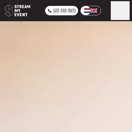
📞 020 369 0970