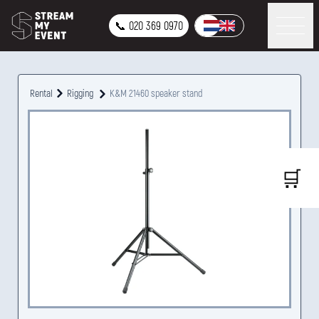
📞 020 369 0970
Rental
Rigging
K&M 21460 speaker stand
🛒