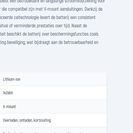
j biedt een betrouwbare en langdurige stroomvoorziening voor
 die compatibel zijn met V-mount aansluitingen. Dankzij de
ceerde celtechnologie levert de batterij een consistent
itval of verminderde prestaties over tijd. Naast de
it beschikt de batterij over beschermingsfuncties zoals
iting beveiliging, wat bijdraagt aan de betrouwbaarheid en
Lithium-ion
143WH
V-mount
Overladen, ontladen, kortsluiting