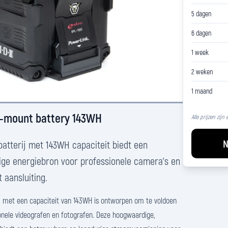
5 dagen
6 dagen
1 week
2 weken
1 maand
V-mount battery 143WH
Alle prijzen zijn
N
atterij met 143WH capaciteit biedt een
ge energiebron voor professionele camera's en
aansluiting.
j met een capaciteit van 143WH is ontworpen om te voldoen
onele videografen en fotografen. Deze hoogwaardige,