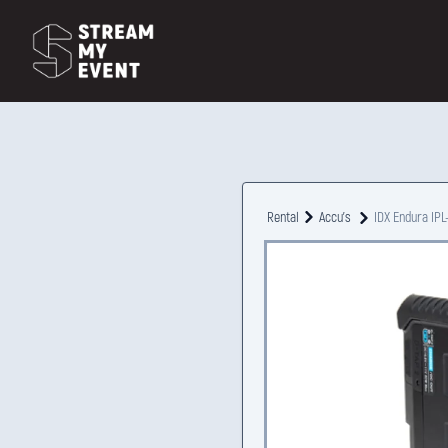
Rental
Accu's
IDX Endura IP