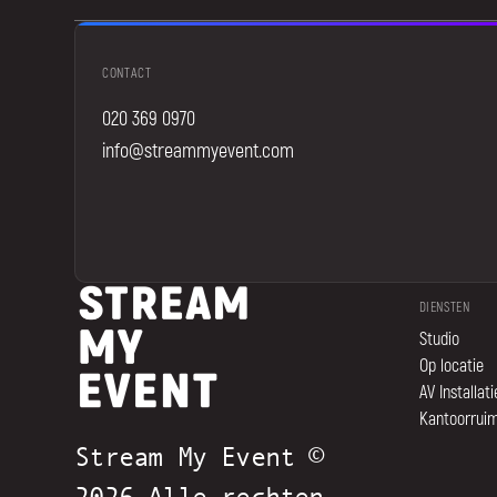
CONTACT
020 369 0970
info@streammyevent.com
DIENSTEN
Studio
Op locatie
AV Installati
Kantoorrui
Stream My Event ©
2026 Alle rechten