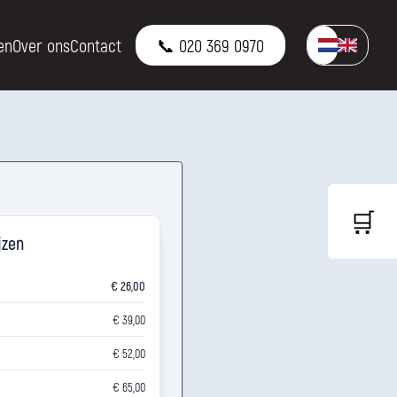
en
Over ons
Contact
📞 020 369 0970
🛒
jzen
€ 26,00
€ 39,00
€ 52,00
€ 65,00