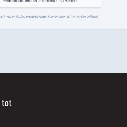
Professionele camera's en apparatuur met V-mount
isch verzameld. Aan eventuele fouten kunnen geen rechten worden ontleend.
 tot