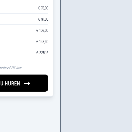
€ 78,00
€ 91,00
€ 104,00
€ 158,60
€ 225,16
 exclusief 21% btw.
U HUREN