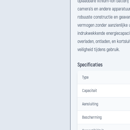
oplaadbare lithium-ion batteri
camera's en andere apparatuur
robuuste constructie en geavan
vermogen zonder aanzienlijke u
indrukwekkende energiecapacite
overladen, ontladen, en kortslu
veiligheid tijdens gebruik.
Specificaties
Type
Capaciteit
Aansluiting
Bescherming