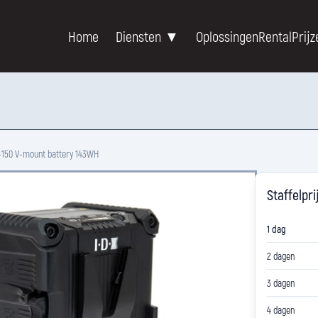
Home
Diensten ▼
Oplossingen
Rental
Prijz
L-150 V-mount battery 143WH
Staffelpri
1 dag
2 dagen
3 dagen
4 dagen