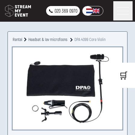
📞 020 369 0970
Rental
Headset & lav microfoons
DPA 4099 Core Violin
🛒