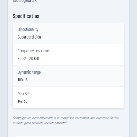
Specificaties
Directionality
Supercardioïde
Frequency response
20 Hz - 20 kHz
Dynamic range
100 dB
Max SPL
142 dB
Sommige van deze informatie is automatisch verzameld. Aan eventuele fouten
kunnen geen rechten worden ontleend.