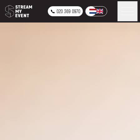
📞 020 369 0970