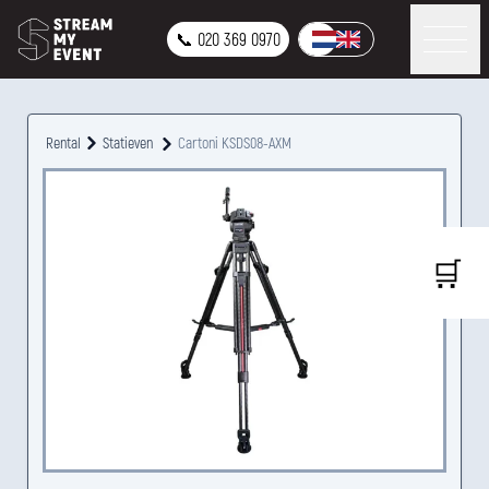
📞 020 369 0970
Rental
Statieven
Cartoni KSDS08-AXM
🛒