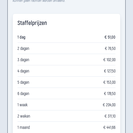
kunnen geen rechten worden ontleend.
Staffelprijzen
1 dag
€ 51,00
2 dagen
€ 76,50
3 dagen
€ 102,00
4 dagen
€ 127,50
5 dagen
€ 153,00
6 dagen
€ 178,50
1 week
€ 204,00
2 weken
€ 311,10
1 maand
€ 441,66