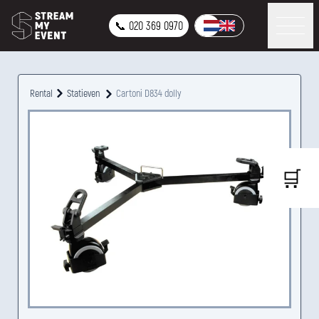
📞 020 369 0970
Rental
Statieven
Cartoni D834 dolly
🛒