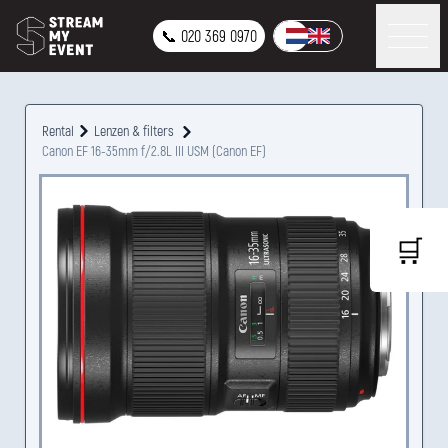
📞 020 369 0970
Rental
Lenzen & filters
Canon EF 16-35mm f/2.8L III USM (Canon EF)
🛒