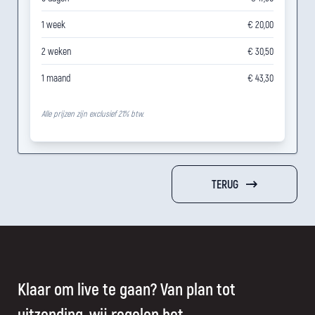
1 week
€ 20,00
2 weken
€ 30,50
1 maand
€ 43,30
Alle prijzen zijn exclusief 21% btw.
TERUG
Klaar om live te gaan? Van plan tot
uitzending, wij regelen het.