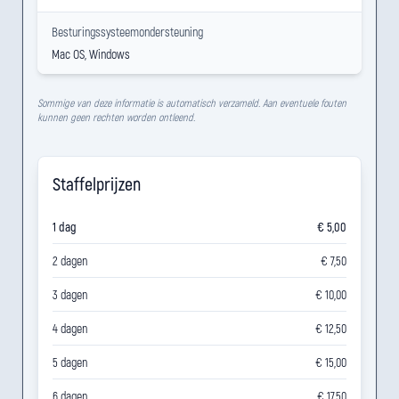
Besturingssysteemondersteuning
Mac OS, Windows
Sommige van deze informatie is automatisch verzameld. Aan eventuele fouten
kunnen geen rechten worden ontleend.
Staffelprijzen
1 dag
€ 5,00
2 dagen
€ 7,50
3 dagen
€ 10,00
4 dagen
€ 12,50
5 dagen
€ 15,00
6 dagen
€ 17,50