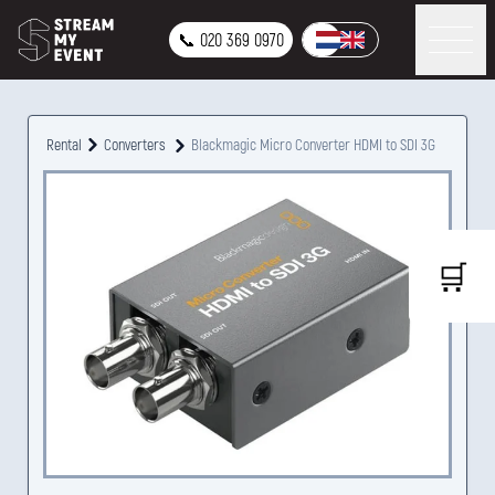
📞 020 369 0970
Rental
Converters
Blackmagic Micro Converter HDMI to SDI 3G
🛒