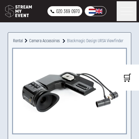
📞 020 369 0970
Rental
Camera Accesoires
Blackmagic Design URSA Viewfinder
🛒