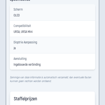
Scherm
OLED
Compatibiliteit
URSA, URSA Mini
Dioptrie Aanpassing
Ja
Aansluiting
Ingebouwde verbinding
Sommige van deze informatie is automatisch verzameld. Aan eventuele fouten
kunnen geen rechten worden ontleend.
Staffelprijzen