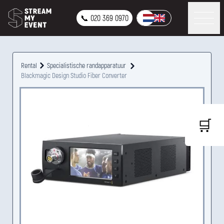
📞 020 369 0970
Rental
Specialistische randapparatuur
Blackmagic Design Studio Fiber Converter
🛒