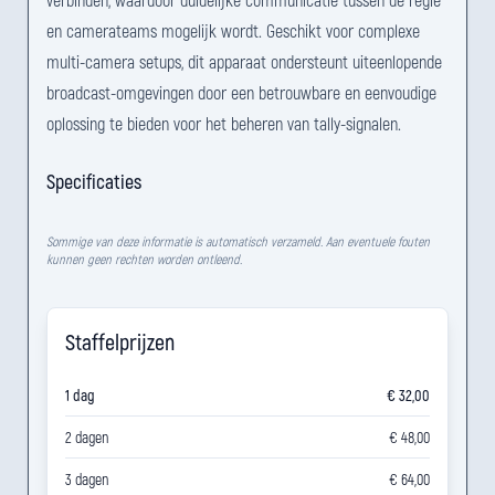
en camerateams mogelijk wordt. Geschikt voor complexe
multi-camera setups, dit apparaat ondersteunt uiteenlopende
broadcast-omgevingen door een betrouwbare en eenvoudige
oplossing te bieden voor het beheren van tally-signalen.
Specificaties
Sommige van deze informatie is automatisch verzameld. Aan eventuele fouten
kunnen geen rechten worden ontleend.
Staffelprijzen
1 dag
€ 32,00
2 dagen
€ 48,00
3 dagen
€ 64,00