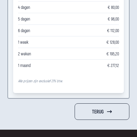
4 dagen
€ 80,00
5 dagen
€ 96,00
6 dagen
€ 112,00
1 week
€ 128,00
2 weken
€ 195,20
1 maand
€ 277,12
Alle prijzen zijn exclusief 21% btw.
TERUG