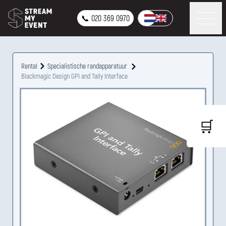
📞 020 369 0970
Rental
Specialistische randapparatuur
Blackmagic Design GPI and Tally Interface
🛒