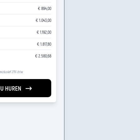
€ 894,00
€ 1.043,00
€ 1.192,00
€ 1.817,80
€ 2.580,68
 exclusief 21% btw.
U HUREN