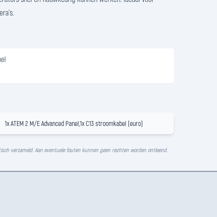
ra's.
el
1x ATEM 2 M/E Advanced Panel,1x C13 stroomkabel (euro)
isch verzameld. Aan eventuele fouten kunnen geen rechten worden ontleend.