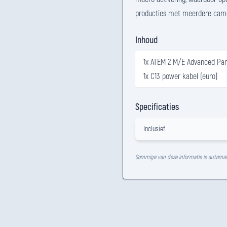
producties met meerdere came
Inhoud
1x ATEM 2 M/E Advanced Pan
1x C13 power kabel (euro)
Specificaties
Inclusief
Sommige van deze informatie is automat