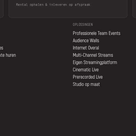
Rental ophalen & inleveren op afspraak
OPLOSSINGEN
Professionele Team Events
Audience Walls
es
Internet Overal
mte huren
Multi-Channel Streams
Eigen Streamingplatform
Cinematic Live
Prerecorded Live
Studio op maat