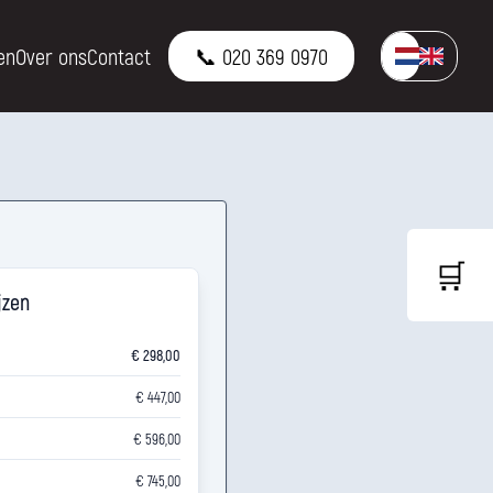
en
Over ons
Contact
📞 020 369 0970
🛒
jzen
€ 298,00
€ 447,00
€ 596,00
€ 745,00