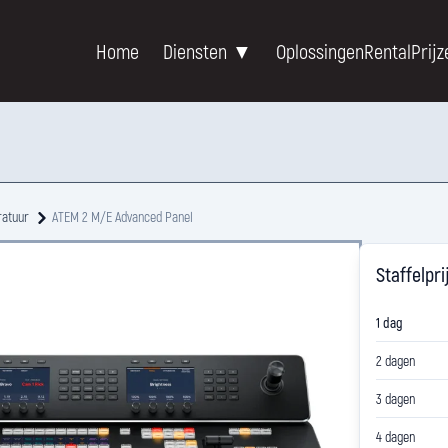
Home
Diensten ▼
Oplossingen
Rental
Prijz
ratuur
ATEM 2 M/E Advanced Panel
Staffelpri
1 dag
2 dagen
3 dagen
4 dagen