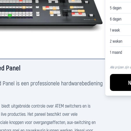
5 dagen
6 dagen
1 week
2 weken
1 maand
d Panel
Alle prijzen zijn
N
 Panel is een professionele hardwarebediening
biedt uitgebreide controle over ATEM switchers en is
live producties. Het paneel beschikt over vele
eciale knoppen voor overgangseffecten, aux-switching en
erators snel en nauwkeurig kunnen werken. Ideaal voor