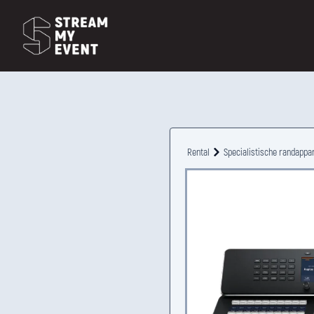
Rental
Specialistische randappa