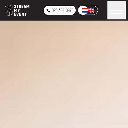
📞 020 369 0970