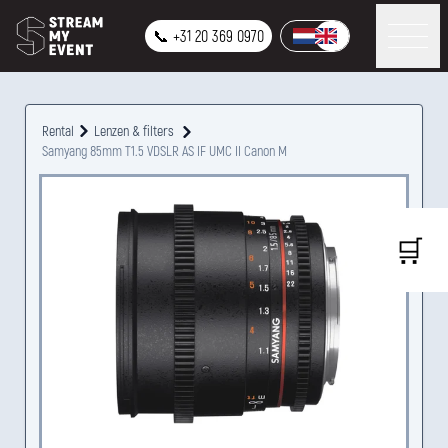
📞 +31 20 369 0970
Rental
Lenzen & filters
Samyang 85mm T1.5 VDSLR AS IF UMC II Canon M
🛒