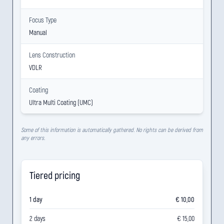
Focus Type
Manual
Lens Construction
VDLR
Coating
Ultra Multi Coating (UMC)
Some of this information is automatically gathered. No rights can be derived from
any errors.
Tiered pricing
1 day
€ 10,00
2 days
€ 15,00