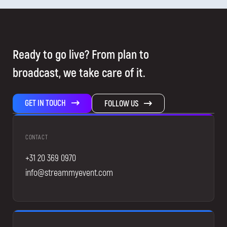
Ready to go live? From plan to
broadcast, we take care of it.
GET IN TOUCH
FOLLOW US
CONTACT
+31 20 369 0970
info@streammyevent.com