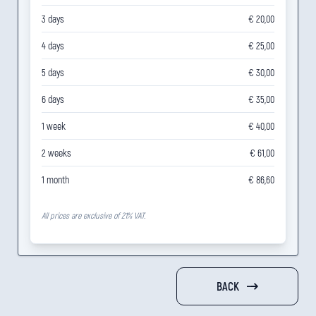
3 days
€ 20,00
4 days
€ 25,00
5 days
€ 30,00
6 days
€ 35,00
1 week
€ 40,00
2 weeks
€ 61,00
1 month
€ 86,60
All prices are exclusive of 21% VAT.
BACK