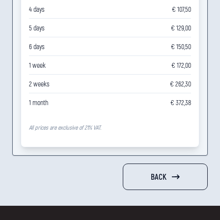
4 days
€ 107,50
5 days
€ 129,00
6 days
€ 150,50
1 week
€ 172,00
2 weeks
€ 262,30
1 month
€ 372,38
All prices are exclusive of 21% VAT.
BACK