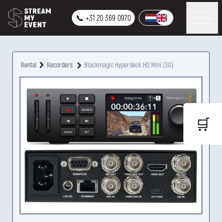
📞 +31 20 369 0970
Rental
Recorders
Blackmagic Hyperdeck HD Mini (3G)
🛒