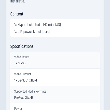
installatie.
Content
1x Hyperdeck studio HD mini (3G)
1x C13 power kabel (euro)
Specifications
Video Inputs
1 x 3G-SDI
Video Outputs
1 x 3G-SDI, 1 x HDMI
Supported Media Formats
ProRes, DNxHD
Power