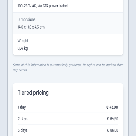
100-240V AC, via C13 power kabel
Dimensions
14,0 x 11,0 x 4,3 cm
Weight
0,74 kg
Some of this information is automatically gathered. No rights can be derived from
any errors.
Tiered pricing
1 day
€ 43,00
2 days
€ 64,50
3 days
€ 86,00