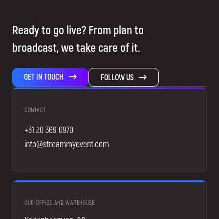
Ready to go live? From plan to
broadcast, we take care of it.
GET IN TOUCH
FOLLOW US
CONTACT
+31 20 369 0970
info@streammyevent.com
OUR OFFICE AND WAREHOUSE