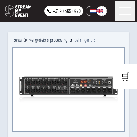
📞 +31 20 369 0970
Rental
Mengtafels & processing
Behringer S16
🛒