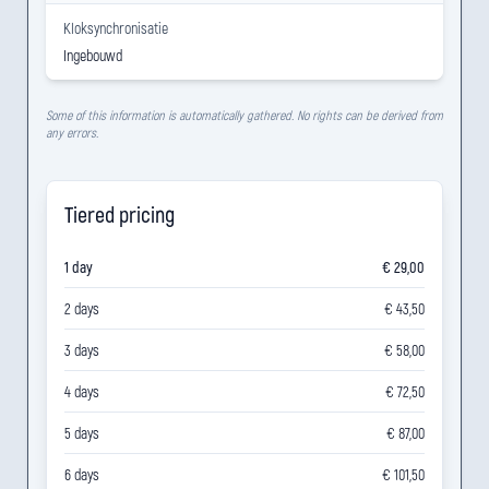
Kloksynchronisatie
Ingebouwd
Some of this information is automatically gathered. No rights can be derived from
any errors.
Tiered pricing
1 day
€ 29,00
2 days
€ 43,50
3 days
€ 58,00
4 days
€ 72,50
5 days
€ 87,00
6 days
€ 101,50