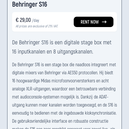
Behringer S16
€ 29,00
/day
RENT NOW
All prices are exclusive of 21% VAT.
De Behringer S16 is een digitale stage box met
16 inputkanalen en 8 uitgangskanalen.
De Behringer S16 is een stage box die naadloos integreert met
digitale mixers van Behringer via AES50 protocollen. Hij biedt
16 hoogwaardige Midas microfoonvoorversterkers en acht
analoge XLR-uitgangen, waardoor een betrouwbare verbinding
met audioconsole-systemen mogelijk is. Dankzij de ADAT-
uitgang kunnen meer kanalen worden toegevoegd, en de S16 is
eenvoudig te bedienen met de ingebouwde kloksynchronisatie.
De gebruiksvriendelijke interface en robuuste constructie
maken de S16 een zeer geschikt apparaat voor zowel live- als