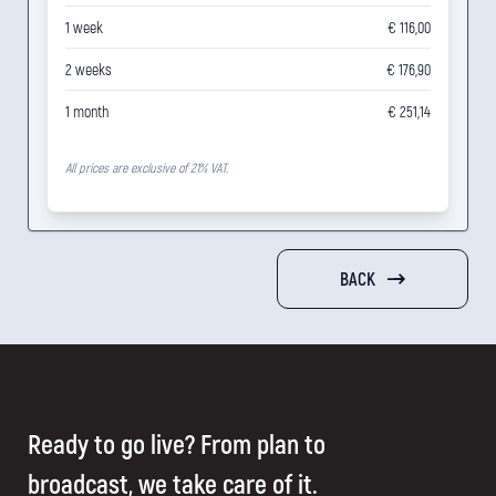
1 week
€ 116,00
2 weeks
€ 176,90
1 month
€ 251,14
All prices are exclusive of 21% VAT.
BACK
Ready to go live? From plan to
broadcast, we take care of it.