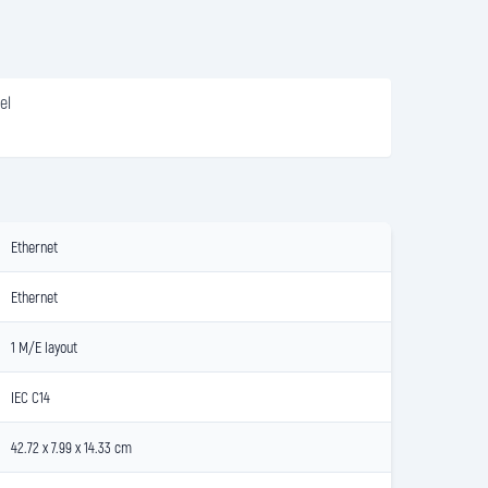
el
Ethernet
Ethernet
1 M/E layout
IEC C14
42.72 x 7.99 x 14.33 cm