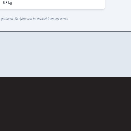
6.8 kg
y gathered. No rights can be derived from any errors.