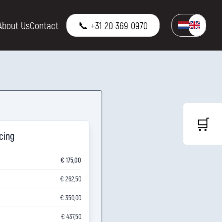
About Us
Contact
📞 +31 20 369 0970
🛒
icing
€ 175,00
€ 262,50
€ 350,00
€ 437,50