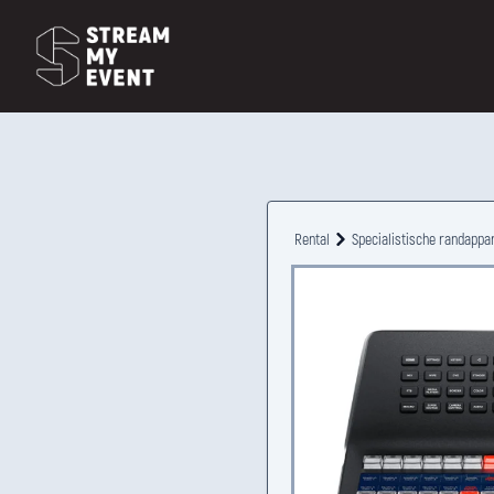
Rental
Specialistische randappa