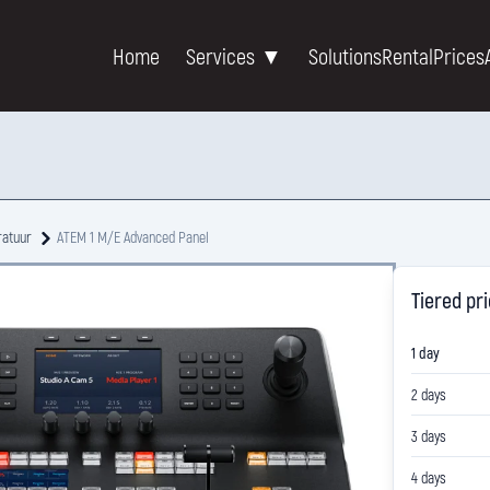
Home
Services ▼
Solutions
Rental
Prices
ratuur
ATEM 1 M/E Advanced Panel
Tiered pr
1 day
2 days
3 days
4 days