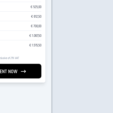
€ 525,00
€ 612,50
€ 700,00
€ 1.067,50
€ 1.515,50
clusive of 21% VAT.
ENT NOW