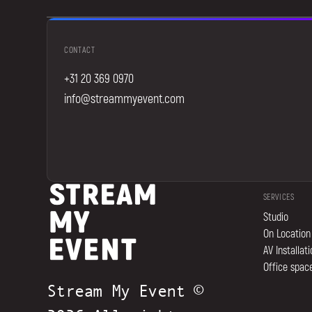
CONTACT
+31 20 369 0970
info@streammyevent.com
SERVICES
Studio
On Location
AV Installat
Office space
Stream My Event ©