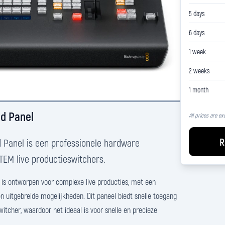
5 days
6 days
1 week
2 weeks
1 month
d Panel
All prices are ex
R
 Panel is een professionele hardware
TEM live productieswitchers.
is ontworpen voor complexe live producties, met een
en uitgebreide mogelijkheden. Dit paneel biedt snelle toegang
witcher, waardoor het ideaal is voor snelle en precieze