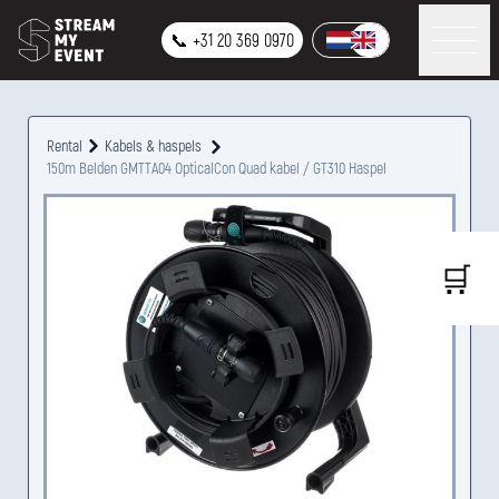
📞 +31 20 369 0970
Rental
Kabels & haspels
150m Belden GMTTA04 OpticalCon Quad kabel / GT310 Haspel
🛒