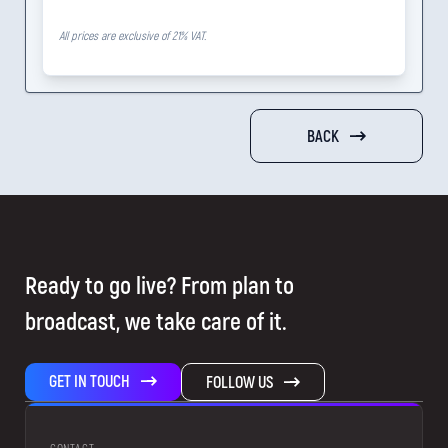
All prices are exclusive of 21% VAT.
BACK
Ready to go live? From plan to
broadcast, we take care of it.
GET IN TOUCH
FOLLOW US