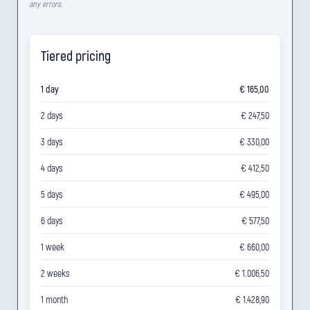
any errors.
Tiered pricing
1 day
€ 165,00
2 days
€ 247,50
3 days
€ 330,00
4 days
€ 412,50
5 days
€ 495,00
6 days
€ 577,50
1 week
€ 660,00
2 weeks
€ 1.006,50
1 month
€ 1.428,90